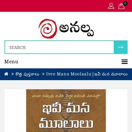
0
Menu
కొత్త పుస్తకాలు
Ivee Mana Moolaalu|ఇవీ మన మూలాలు