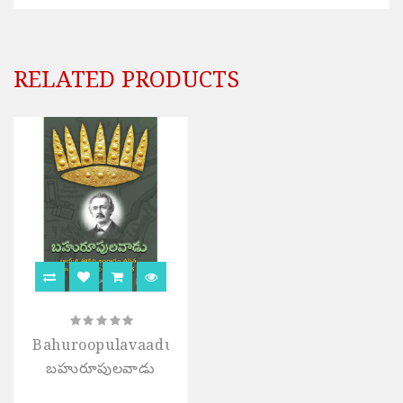
RELATED PRODUCTS
Bahuroopulavaadu|
బహురూపులవాడు