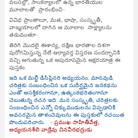
వలసల్లో, సాంకర్యాలలో ఉన్న భారతీయుల
మూలాలతో ప్రారంభించి-
వివిధ ప్రాంతాలూ, మత, భాషా, సంస్కృతీ,
వాఙ్మయాలలో దాగిన ఆ మూలాల సాక్ష్యాలను
తడుముతూ-
తిరిగి మొదలై ఈశాన్య, దక్షిణ భారతాల దిశగా
పురోగమిస్తున్న నేటి ఆర్యావర్త విస్తరణ సందర్భానికి
వచ్చి ఆగుతున్న ఒక అపురూపమైన అక్షరయాత్ర ఈ
పుస్తకం.
ఇది ఒక మల్టీ డిసిప్లినరి అధ్యయనం. మానవుడి
చరిత్రకు సంబంధించిన ఒక సుదీర్ఘమైన జనకథను
ఎంతో ఆసక్తికరంగానూ, ఉత్కంఠభరితంగానూ
చెబుతున్న రచన ఇది. మన సంస్కృతి, చరిత్రలకు
సంబంధించిన ఎన్నో చిక్కుముడులను విప్పడానికి
అవసరమైన తాళంచెవులను ఈ పుస్తకంలో రచయిత
పొందుపరిచారు.
- ప్రముఖ సాహితీవేత్త,
అధ్యయనశీలి వాడ్రేవు చినవీరభద్రుడు