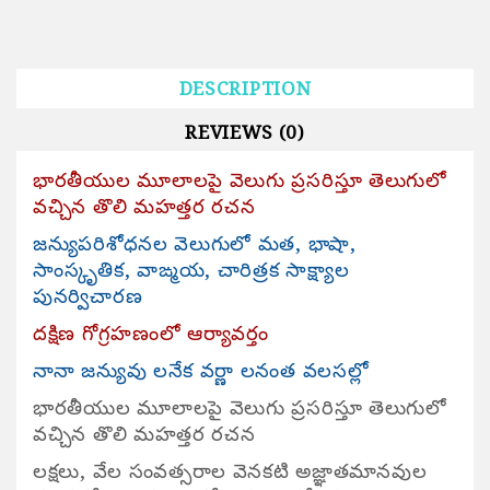
DESCRIPTION
REVIEWS (0)
భారతీయుల మూలాలపై వెలుగు ప్రసరిస్తూ తెలుగులో
వచ్చిన తొలి మహత్తర రచన
జన్యుపరిశోధనల వెలుగులో మత, భాషా,
సాంస్కృతిక, వాఙ్మయ, చారిత్రక సాక్ష్యాల
పునర్విచారణ
దక్షిణ గోగ్రహణంలో ఆర్యావర్తం
నానా జన్యువు లనేక వర్ణా లనంత వలసల్లో
భారతీయుల మూలాలపై వెలుగు ప్రసరిస్తూ తెలుగులో
వచ్చిన తొలి మహత్తర రచన
లక్షలు, వేల సంవత్సరాల వెనకటి అజ్ఞాతమానవుల