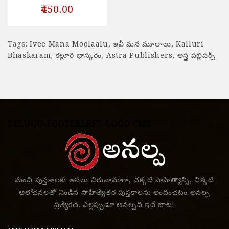
₹450.00
Tags:
Ivee Mana Moolaalu
,
ఇవీ మన మూలాలు
,
Kalluri
Bhaskaram
,
కల్లూరి భాస్కరం
,
Astra Publishers
,
అస్త్ర పబ్లిషర్స్
TELUGU-FOOTERLEFT-LOGO CMS
మంచి పుస్తకాలకు అసలు చిరునామాగా, చక్కటి సాహిత్యాన్ని, చిక్కటి
ఆలోచనలతో నిండిన సాహిత్యేతర పుస్తకాలను అందించటం అనల్ప
ప్రత్యేకత. ఎల్లప్పుడూ అనల్పది ఇదే బాట!