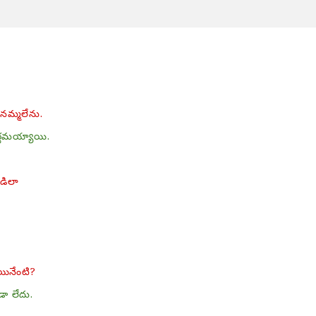
నమ్మలేను.
ర్థమయ్యాయి.
ాడిలా
ాయినేంటి?
డా లేదు.