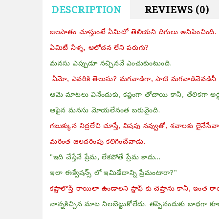
DESCRIPTION
REVIEWS (0)
జలపాతం చూస్తుంటే ఏమిటో తెలియని దిగులు అనిపించింది.
ఏమిటీ నీళ్ళ, ఆలోచన లేని పరుగు?
మనసు ఎప్పుడూ నచ్చినవే ఎంచుకుంటుంది.
ఏమో, ఎవరికి తెలుసు? మగవాడిగా, సాటి మగవాడినెవడినీ 
ఆమె మాటలు వినేందుకు, కష్టంగా తోచాయి కానీ, తేలికగా అ
ఆపైన మనసు మోయలేనంత బరువైంది.
గబుక్కున నిద్రలేచి చూస్తే, విషపు నవ్వుతో, శవాలకు లైనేసేవ
మరింత జలదరింపు కలిగించేవాడు.
"ఇది చేస్తేనే ప్రేమ, లేకపోతే ప్రేమ కాదు...
ఇలా ఈక్వేషన్స్ లో ఇమిడేదాన్ని ప్రేమంటారా?"
కష్టాలొస్తే రాయిలా ఉండాలని స్టాఫ్ కు చెప్తాను కానీ, ఇంత ర
నాన్నకిచ్చిన మాట నిలబెట్టుకోలేదు. తప్పినందుకు బాధగా కూ