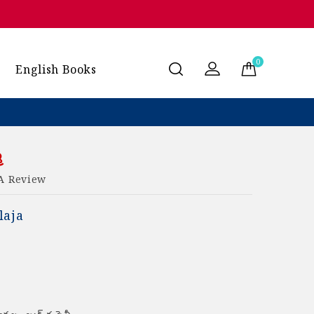
0
English Books
మ
A Review
laja