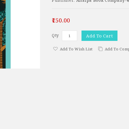
Publisher:
Analpa Book Company-అనల
₹150.00
Qty
Add To Cart
Add To Wish List
Add To Com