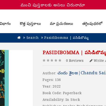
మంచి పుస్తకాలకు అసలు చిరునామా
విభాగం
కొత్త పుస్తకాలు
మా ప్రచురణలు
తగ్గింపుధరలో
Search
Pasidibomma | పసిడిబొమ్మ
PASIDIBOMMA | పసిడిబొమ్
0 Reviews
Write 
చందు శైలజ|Chandu Sai
Author:
Pages: 136
Year: 2022
Book Code: Paperback
Availability: In Stock