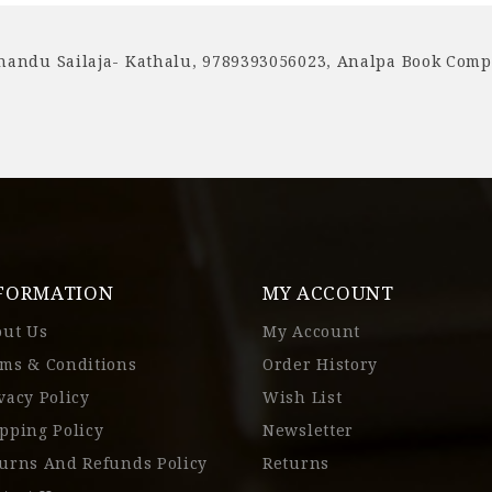
handu Sailaja- Kathalu
,
9789393056023
,
Analpa Book Com
FORMATION
MY ACCOUNT
out Us
My Account
ms & Conditions
Order History
vacy Policy
Wish List
pping Policy
Newsletter
urns And Refunds Policy
Returns