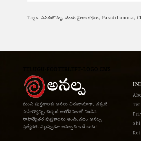
Tags:
పసిడిబొమ్మ
,
చందు శైలజ కథలు
,
Pasidibomma
,
C
TELUGU-FOOTERLEFT-LOGO CMS
IN
Ab
మంచి పుస్తకాలకు అసలు చిరునామాగా, చక్కటి
Ter
సాహిత్యాన్ని, చిక్కటి ఆలోచనలతో నిండిన
Pri
సాహిత్యేతర పుస్తకాలను అందించటం అనల్ప
Shi
ప్రత్యేకత. ఎల్లప్పుడూ అనల్పది ఇదే బాట!
Ret