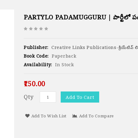
PARTYLO PADAMUGGURU | పార్టీలో పద
Publisher:
Creative Links Publications-క్రియేటివ్ లింక్స
Book Code:
Paperback
Availability:
In Stock
₹150.00
Qty
Add To Cart
Add To Wish List
Add To Compare