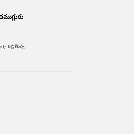
ముగ్గురు
్ పబ్లికేషన్స్