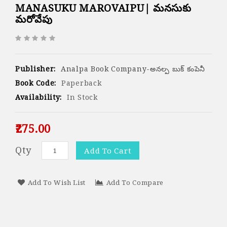
MANASUKU MAROVAIPU| మనసుకు
మరోవేపు
Publisher:
Analpa Book Company-అనల్ప బుక్ కంపెనీ
Book Code:
Paperback
Availability:
In Stock
₹275.00
Qty
Add To Cart
Add To Wish List
Add To Compare