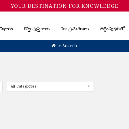
YOUR DESTINATION FOR KNOWLEDGE
విభాగం
కొత్త పుస్తకాలు
మా ప్రచురణలు
తగ్గింపుధరలో
Search
All Categories