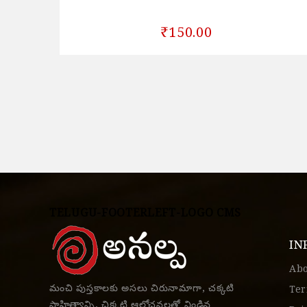
₹150.00
TELUGU-FOOTERLEFT-LOGO CMS
IN
Ab
మంచి పుస్తకాలకు అసలు చిరునామాగా, చక్కటి
Ter
సాహిత్యాన్ని, చిక్కటి ఆలోచనలతో నిండిన