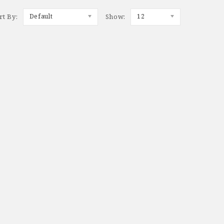
rt By:
Default
Show:
12