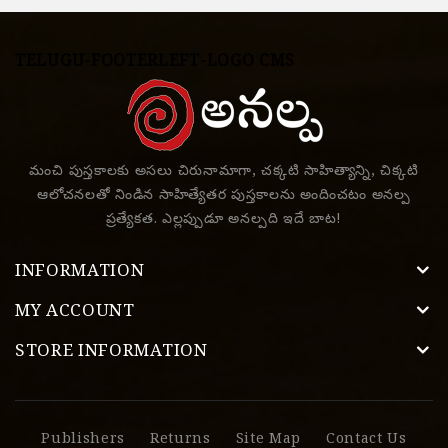
TELUGU-FOOTERLEFT-LOGO CMS
మంచి పుస్తకాలకు అసలు చిరునామాగా, చక్కటి సాహిత్యాన్ని, చిక్కటి
ఆలోచనలతో నిండిన సాహిత్యేతర పుస్తకాలను అందించటం అనల్ప
ప్రత్యేకత. ఎల్లప్పుడూ అనల్పది ఇదే బాట!
INFORMATION
MY ACCOUNT
STORE INFORMATION
Publishers
Returns
Site Map
Contact Us