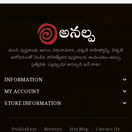
TELUGU-FOOTERLEFT-LOGO CMS
మంచి పుస్తకాలకు అసలు చిరునామాగా, చక్కటి సాహిత్యాన్ని, చిక్కటి
ఆలోచనలతో నిండిన సాహిత్యేతర పుస్తకాలను అందించటం అనల్ప
ప్రత్యేకత. ఎల్లప్పుడూ అనల్పది ఇదే బాట!
INFORMATION
MY ACCOUNT
STORE INFORMATION
Publishers
Returns
Site Map
Contact Us