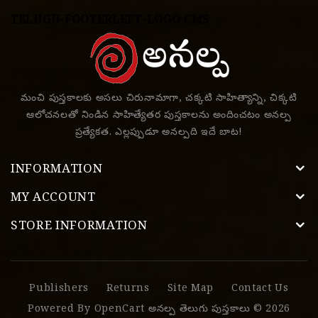
TELUGU-FOOTERLEFT-LOGO CMS
మంచి పుస్తకాలకు అసలు చిరునామాగా, చక్కటి సాహిత్యాన్ని, చిక్కటి
ఆలోచనలతో నిండిన సాహిత్యేతర పుస్తకాలను అందించటం అనల్ప
ప్రత్యేకత. ఎల్లప్పుడూ అనల్పది ఇదే బాట!
INFORMATION
MY ACCOUNT
STORE INFORMATION
Publishers
Returns
Site Map
Contact Us
Powered By
OpenCart
అనల్ప తెలుగు పుస్తకాలు © 2026