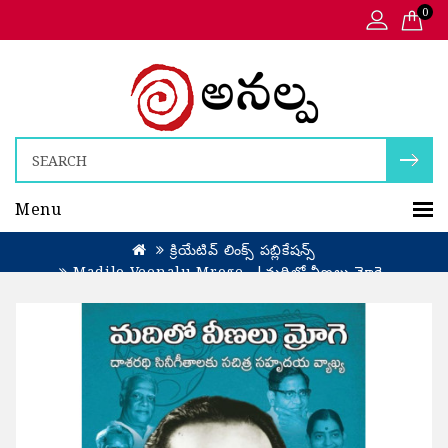
0
Menu
క్రియేటివ్ లింక్స్ పబ్లికేషన్స్
Madilo Veenalu Mroge...|మదిలో వీణలు మ్రోగె...