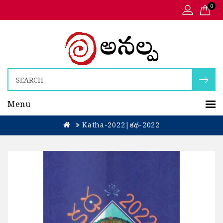
0
Menu
Katha-2022|కథ-2022