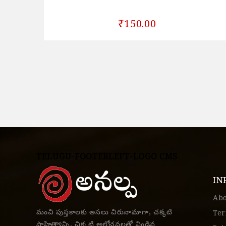
₹150.00
TELUGU-FOOTERLEFT-LOGO CMS
IN
Ab
మంచి పుస్తకాలకు అసలు చిరునామాగా, చక్కటి
Ter
సాహిత్యాన్ని, చిక్కటి ఆలోచనలతో నిండిన