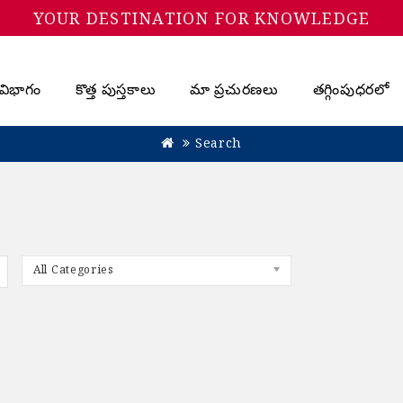
YOUR DESTINATION FOR KNOWLEDGE
విభాగం
కొత్త పుస్తకాలు
మా ప్రచురణలు
తగ్గింపుధరలో
Search
All Categories