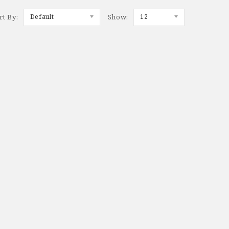
rt By:
Default
Show:
12