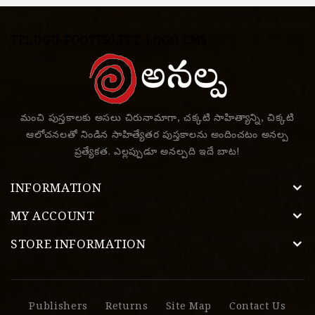
TELUGU-FOOTERLEFT-LOGO CMS
మంచి పుస్తకాలకు అసలు చిరునామాగా, చక్కటి సాహిత్యాన్ని, చిక్కటి
ఆలోచనలతో నిండిన సాహిత్యేతర పుస్తకాలను అందించటం అనల్ప
ప్రత్యేకత. ఎల్లప్పుడూ అనల్పది ఇదే బాట!
INFORMATION
MY ACCOUNT
STORE INFORMATION
Publishers
Returns
Site Map
Contact Us