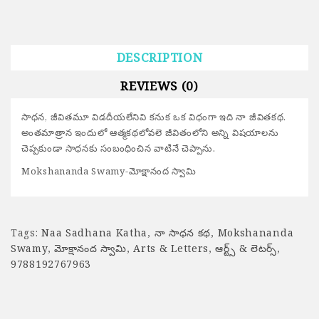
DESCRIPTION
REVIEWS (0)
సాధన, జీవితమూ విడదీయలేనివి కనుక ఒక విధంగా ఇది నా జీవితకథ.
అంతమాత్రాన ఇందులో ఆత్మకథలోవలె జీవితంలోని అన్ని విషయాలను
చెప్పకుండా సాధనకు సంబంధించిన వాటినే చెప్పాను.
Mokshananda Swamy-మోక్షానంద స్వామి
Tags:
Naa Sadhana Katha
,
నా సాధన కథ
,
Mokshananda
Swamy
,
మోక్షానంద స్వామి
,
Arts & Letters
,
ఆర్ట్స్ & లెటర్స్
,
9788192767963