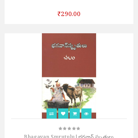
₹290.00
Bhagavan Smrutulu|భగవాన్ స్మృతులు