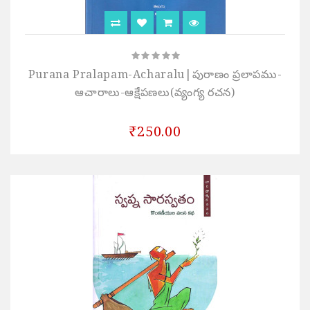
Purana Pralapam-Acharalu|పురాణం ప్రలాపము-
ఆచారాలు-ఆక్షేపణలు(వ్యంగ్య రచన)
₹250.00