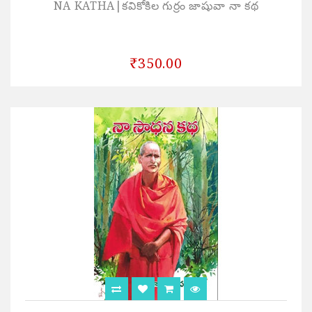
NA KATHA|కవికోకిల గుర్రం జాషువా నా కథ
₹350.00