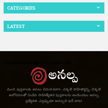
CATEGORIES
LATEST
TELUGU-FOOTERLEFT-LOGO CMS
మంచి పుస్తకాలకు అసలు చిరునామాగా, చక్కటి సాహిత్యాన్ని, చిక్కటి
ఆలోచనలతో నిండిన సాహిత్యేతర పుస్తకాలను అందించటం అనల్ప
ప్రత్యేకత. ఎల్లప్పుడూ అనల్పది ఇదే బాట!