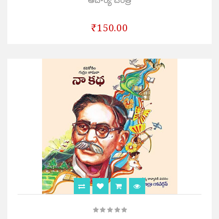
ఆచార్య చరిత్ర
₹150.00