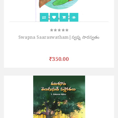
Swapna Saaraswatham|స్వప్న సారస్వతం
₹350.00