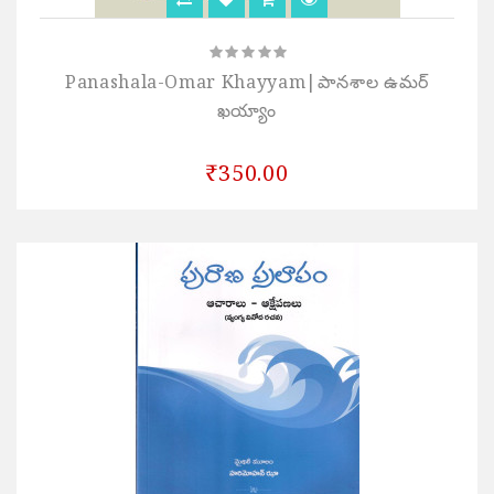
Panashala-Omar Khayyam|పానశాల ఉమర్
ఖయ్యాం
₹350.00